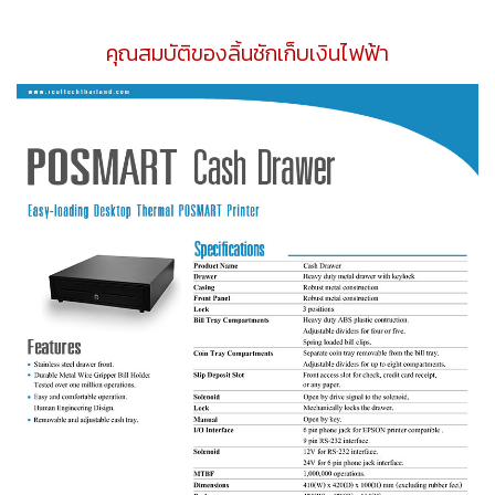
คุณสมบัติของลิ้นชักเก็บเงินไฟฟ้า